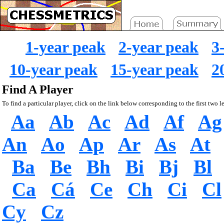
1-year peak
2-year peak
3
10-year peak
15-year peak
2
Find A Player
To find a particular player, click on the link below corresponding to the first two le
Aa
Ab
Ac
Ad
Af
Ag
An
Ao
Ap
Ar
As
At
Ba
Be
Bh
Bi
Bj
Bl
Ca
Cá
Ce
Ch
Ci
Cl
Cy
Cz