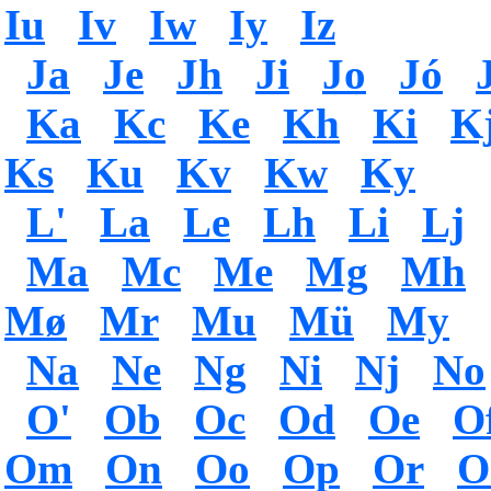
Iu
Iv
Iw
Iy
Iz
Ja
Je
Jh
Ji
Jo
Jó
Ka
Kc
Ke
Kh
Ki
K
Ks
Ku
Kv
Kw
Ky
L'
La
Le
Lh
Li
Lj
Ma
Mc
Me
Mg
Mh
Mø
Mr
Mu
Mü
My
Na
Ne
Ng
Ni
Nj
No
O'
Ob
Oc
Od
Oe
O
Om
On
Oo
Op
Or
O