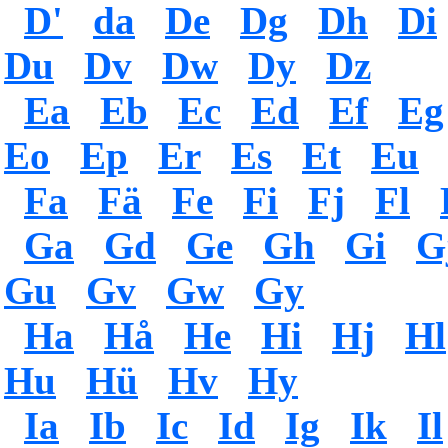
D'
da
De
Dg
Dh
Di
Du
Dv
Dw
Dy
Dz
Ea
Eb
Ec
Ed
Ef
Eg
Eo
Ep
Er
Es
Et
Eu
Fa
Fä
Fe
Fi
Fj
Fl
Ga
Gd
Ge
Gh
Gi
G
Gu
Gv
Gw
Gy
Ha
Hå
He
Hi
Hj
Hl
Hu
Hü
Hv
Hy
Ia
Ib
Ic
Id
Ig
Ik
Il