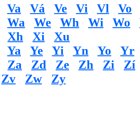
Va
Vá
Ve
Vi
Vl
Vo
Wa
We
Wh
Wi
Wo
Xh
Xi
Xu
Ya
Ye
Yi
Yn
Yo
Yr
Za
Zd
Ze
Zh
Zi
Zí
Zv
Zw
Zy