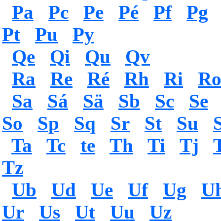
Pa
Pc
Pe
Pé
Pf
Pg
Pt
Pu
Py
Qe
Qi
Qu
Qv
Ra
Re
Ré
Rh
Ri
R
Sa
Sá
Sä
Sb
Sc
Se
So
Sp
Sq
Sr
St
Su
Ta
Tc
te
Th
Ti
Tj
Tz
Ub
Ud
Ue
Uf
Ug
U
Ur
Us
Ut
Uu
Uz